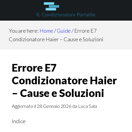
Skip
Skip
Skip
to
to
to
main
primary
footer
content
sidebar
You are here:
Home
/
Guide
/
Errore E7
Condizionatore Haier​ – Cause e Soluzioni
Errore E7
Condizionatore Haier​
– Cause e Soluzioni
Aggiornato il
28 Gennaio 2026
da
Luca Sala
Indice