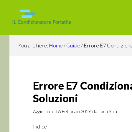
Skip
Skip
Skip
to
to
to
main
primary
footer
content
sidebar
You are here:
Home
/
Guide
/
Errore E7 Condizionat
Errore E7 Condizionat
Soluzioni
Aggiornato il
6 Febbraio 2026
da
Luca Sala
Indice