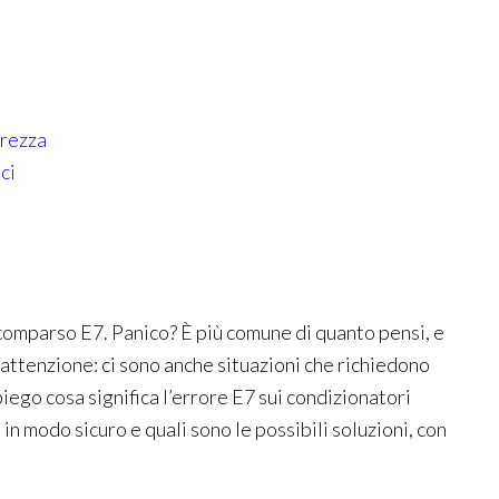
urezza
ci
 comparso E7. Panico? È più comune di quanto pensi, e
 attenzione: ci sono anche situazioni che richiedono
piego cosa significa l’errore E7 sui condizionatori
n modo sicuro e quali sono le possibili soluzioni, con