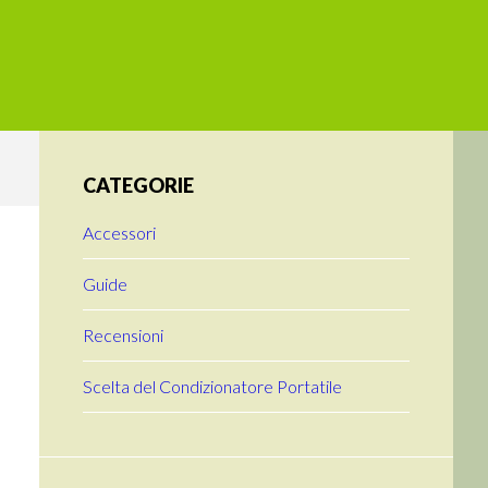
Primary
CATEGORIE
Sidebar
Accessori
Guide
Recensioni
Scelta del Condizionatore Portatile