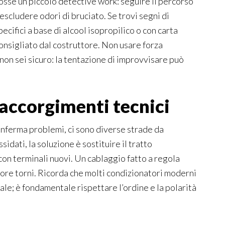
osse un piccolo detective work: seguire il percorso
 escludere odori di bruciato. Se trovi segni di
pecifici a base di alcool isopropilico o con carta
 consigliato dal costruttore. Non usare forza
 non sei sicuro: la tentazione di improvvisare può
 accorgimenti tecnici
 conferma problemi, ci sono diverse strade da
idati, la soluzione è sostituire il tratto
n terminali nuovi. Un cablaggio fatto a regola
rore torni. Ricorda che molti condizionatori moderni
iale; è fondamentale rispettare l’ordine e la polarità